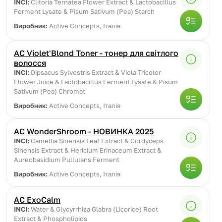
INCI:
Clitoria Ternatea Flower Extract & Lactobacillus
Ferment Lysate & Pisum Sativum (Pea) Starch
Виробник:
Active Concepts, Італія
AC Violet'Blond Toner - тонер для світлого
волосся
INCI:
Dipsacus Sylvestris Extract & Viola Tricolor
Flower Juice & Lactobacillus Ferment Lysate & Pisum
Sativum (Pea) Chromat
Виробник:
Active Concepts, Італія
AC WonderShroom - НОВИНКА 2025
INCI:
Camellia Sinensis Leaf Extract & Cordyceps
Sinensis Extract & Hericium Erinaceum Extract &
Aureobasidium Pullulans Ferment
Виробник:
Active Concepts, Італія
AC ExoCalm
INCI:
Water & Glycyrrhiza Glabra (Licorice) Root
Extract & Phospholipids