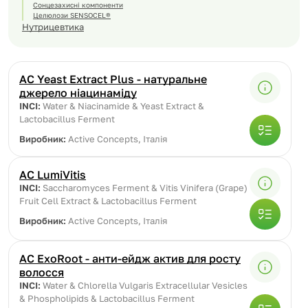
Сонцезахисні компоненти
Целюлози SENSOCEL®
Нутрицевтика
AC Yeast Extract Plus - натуральне
джерело ніацинаміду
INCI:
Water & Niacinamide & Yeast Extract &
Lactobacillus Ferment
Виробник:
Active Conсepts, Італія
AC LumiVitis
INCI:
Saccharomyces Ferment & Vitis Vinifera (Grape)
Fruit Cell Extract & Lactobacillus Ferment
Виробник:
Active Conсepts, Італія
AC ExoRoot - анти-ейдж актив для росту
волосся
INCI:
Water & Chlorella Vulgaris Extracellular Vesicles
& Phospholipids & Lactobacillus Ferment