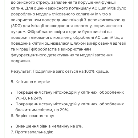
до окисного стресу, запалення та порушення функції
клітин. Для оцінки захисного потенціалу AC LumiVitis було
розроблено модель глікованого колагену in vitro з
використанням попередника глікації 3-дезоксиглюкозону
(3DG) для імітації пошкодження колагену, спричиненого
цукром. Фібробласти шкіри людини були висіяні на
поверхні глікованого колагену, оброблені AC LumiVitis, а
поведінка клітин оцінювалася шляхом вимірювання адгезії
та міграції фібробластів з використанням
флуоресцентного детектування та моделі загоєння
подряпин.
Результат: Подряпина загоюється на 100% краще.
5. Клітинна енергія:
Покращення стану мітохондрій у клітинах, оброблених
УФ-В, на 24%
Покращення стану мітохондрій у клітинах, оброблених
блакитним світлом, на 29%.
6. Вирівнювання тону:
Зменшення рівнів меланіну на 8%.
7. Протизапальна дія: