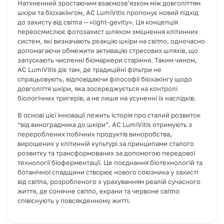
Натхненний зростаючим взаємозв’язком між довголіттям
шкіри та біохакінгом, AC LumiVitis пропонує новий підхід
до захисту від світла — «light-gevity». Ця концепція
переосмислює фотозахист шляхом зміцнення клітинних
систем, які визначають реакцію шкіри на світло, одночасно
допомагаючи обмежити активацію стресових шляхів, що
запускають численні біомаркери старіння. Таким чином,
AC LumiVitis діє там, де традиційні фільтри не
спрацьовують, відповідаючи філософії біохакінгу щодо
довголіття шкіри, яка зосереджується на контролі
біологічних тригерів, а не лише на усуненні їх наслідків.
В основі цієї інновації лежить історія про сталий розвиток
“від виноградника до шкіри”. AC LumiVitis отримують з
перероблених побічних продуктів виноробства,
вирощених у клітинній культурі за принципами сталого
розвитку та трансформованих за допомогою передової
технології біоферментації. Це поєднання біотехнологій та
ботанічної спадщини створює нового союзника у захисті
від світла, розробленого з урахуванням реалій сучасного
життя, де сонячне світло, екрани та червоне світло
співіснують у повсякденному житті.