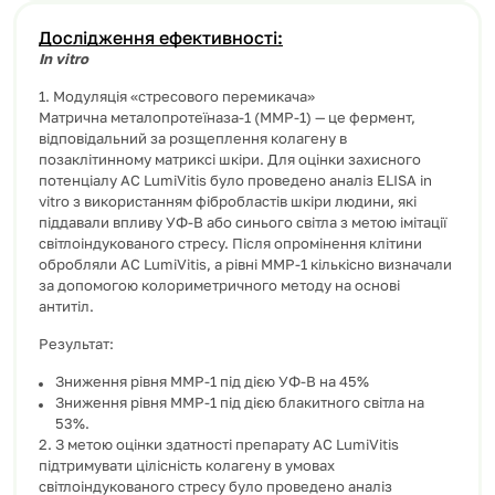
Дослідження ефективності:
In vitro
1. Модуляція «стресового перемикача»
Матрична металопротеїназа-1 (MMP-1) — це фермент,
відповідальний за розщеплення колагену в
позаклітинному матриксі шкіри. Для оцінки захисного
потенціалу AC LumiVitis було проведено аналіз ELISA in
vitro з використанням фібробластів шкіри людини, які
піддавали впливу УФ-В або синього світла з метою імітації
світлоіндукованого стресу. Після опромінення клітини
обробляли AC LumiVitis, а рівні MMP-1 кількісно визначали
за допомогою колориметричного методу на основі
антитіл.
Результат:
Зниження рівня MMP-1 під дією УФ-В на 45%
Зниження рівня MMP-1 під дією блакитного світла на
53%.
2. З метою оцінки здатності препарату AC LumiVitis
підтримувати цілісність колагену в умовах
світлоіндукованого стресу було проведено аналіз