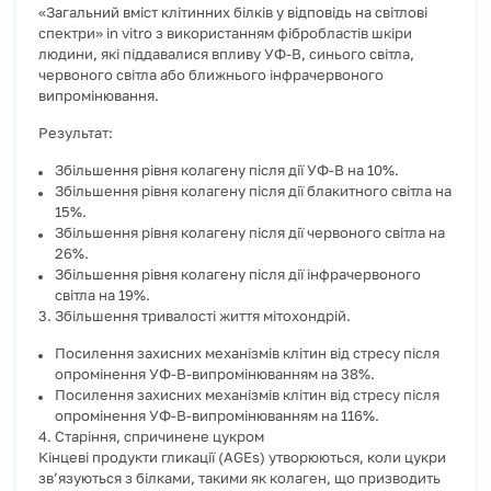
«Загальний вміст клітинних білків у відповідь на світлові
спектри» in vitro з використанням фібробластів шкіри
людини, які піддавалися впливу УФ-В, синього світла,
червоного світла або ближнього інфрачервоного
випромінювання.
Результат:
Збільшення рівня колагену після дії УФ-В на 10%.
Збільшення рівня колагену після дії блакитного світла на
15%.
Збільшення рівня колагену після дії червоного світла на
26%.
Збільшення рівня колагену після дії інфрачервоного
світла на 19%.
3. Збільшення тривалості життя мітохондрій.
Посилення захисних механізмів клітин від стресу після
опромінення УФ-В-випромінюванням на 38%.
Посилення захисних механізмів клітин від стресу після
опромінення УФ-В-випромінюванням на 116%.
4. Старіння, спричинене цукром
Кінцеві продукти гликації (AGEs) утворюються, коли цукри
зв’язуються з білками, такими як колаген, що призводить