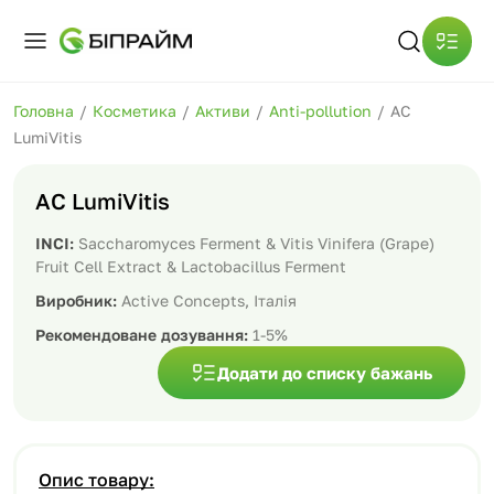
Головна
/
Косметика
/
Активи
/
Anti-pollution
/
AC
LumiVitis
AC LumiVitis
INCI:
Saccharomyces Ferment & Vitis Vinifera (Grape)
Fruit Cell Extract & Lactobacillus Ferment
Виробник:
Active Conсepts, Італія
Рекомендоване дозування:
1-5%
Додати до списку бажань
Опис товару: