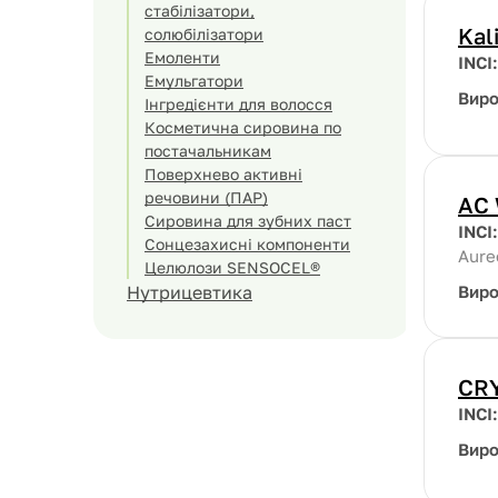
стабілізатори,
Kal
солюбілізатори
Емоленти
INCI
Емульгатори
Вир
Інгредієнти для волосся
Косметична сировина по
постачальникам
Поверхнево активні
речовини (ПАР)
AC 
Сировина для зубних паст
INCI
Сонцезахисні компоненти
Aure
Целюлози SENSOCEL®
Нутрицевтика
Вир
CR
INCI
Вир