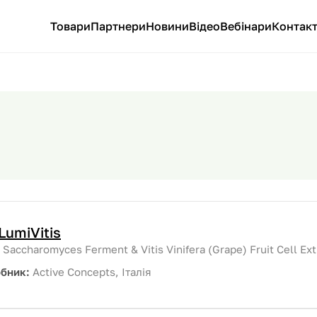
Товари
Партнери
Новини
Відео
Вебінари
Контак
LumiVitis
:
Saccharomyces Ferment & Vitis Vinifera (Grape) Fruit Cell Ex
обник:
Active Conсepts, Італія