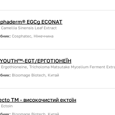
sphaderm® EGCg ECONAT
:
Camellia Sinensis Leaf Extract
обник:
Cosphatec, Німеччина
OYOUTH™-EGT/ЕРГОТІОНЕЇН
:
Ergothioneine, Tricholoma Matsutake Mycelium Ferment Extr
обник:
Bloomage Biotech, Китай
ecto TM - високочистий ектоїн
:
Ectoin
обник:
Bloomage Biotech, Китай