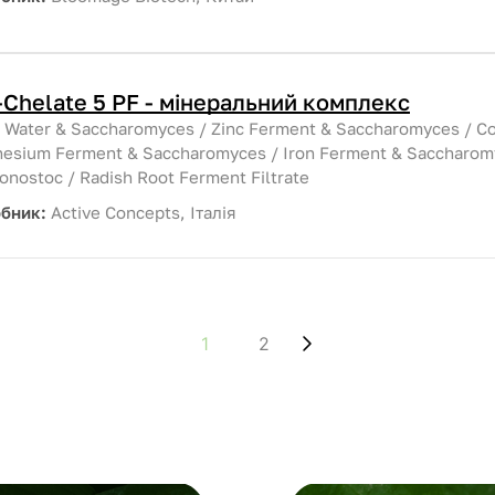
-Chelate 5 PF - мінеральний комплекс
:
Water & Saccharomyces / Zinc Ferment & Saccharomyces / C
esium Ferment & Saccharomyces / Iron Ferment & Saccharomy
onostoc / Radish Root Ferment Filtrate
обник:
Active Concepts, Італія
1
2