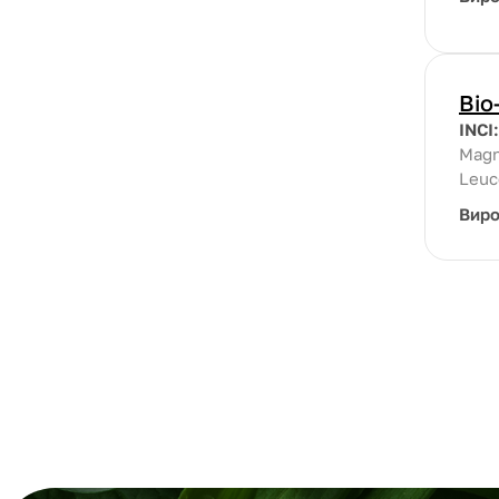
Bio
INCI
Magn
Leuc
Вир