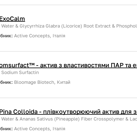
ExoCalm
:
Water & Glycyrrhiza Glabra (Licorice) Root Extract & Phosphol
обник:
Active Concepts, Італія
omsurfact™ - актив з властивостями ПАР та 
:
Sodium Surfactin
обник:
Bloomage Biotech, Китай
Pina Colloida - плівкоутворюючий актив для 
:
Water & Ananas Sativus (Pineapple) Fiber Crosspolymer & La
обник:
Active Concepts, Італія