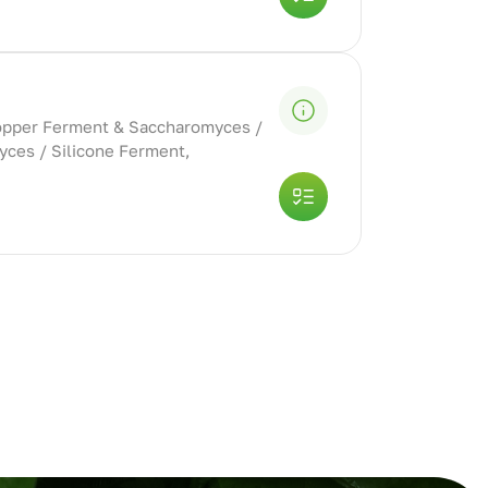
opper Ferment & Saccharomyces /
ces / Silicone Ferment,