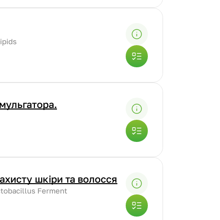
ipids
емульгатора.
захисту шкіри та волосся
ctobacillus Ferment