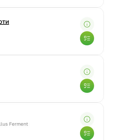
оти
illus Ferment