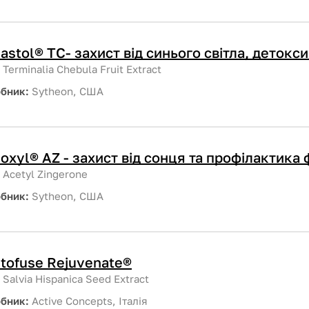
astol® TC- захист від синього світла, детокс
:
Terminalia Chebula Fruit Extract
обник:
Sytheon, США
oxyl® AZ - захист від сонця та профілактика
:
Acetyl Zingerone
обник:
Sytheon, США
tofuse Rejuvenate®
:
Salvia Hispanica Seed Extract
обник:
Active Concepts, Італія