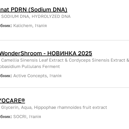
inat PDRN (Sodium DNA)
:
SODIUM DNA, HYDROLYZED DNA
обник:
Kalichem, Італія
WonderShroom - НОВИНКА 2025
:
Camellia Sinensis Leaf Extract & Cordyceps Sinensis Extract 
obasidium Pullulans Ferment
обник:
Active Concepts, Італія
YOCARE®
:
Glycerin, Aqua, Hippophae rhamnoides fruit extract
обник:
SOCRI, Італія