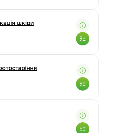
икація шкіри
 фотостаріння