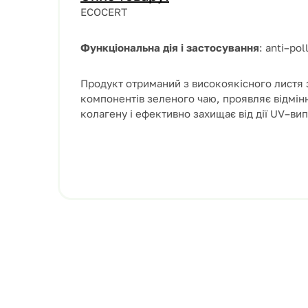
ECOCERT
Функціональна дія
і
застосування
:
anti
–
pol
Продукт
отриманий
з
високоякісного листя
компонентів
зеленого
чаю
,
проявляє
відмін
колагену
і
ефективно
захищає
від
дії
UV
–
ви