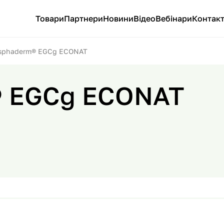
Товари
Партнери
Новини
Відео
Вебінари
Контак
sphaderm® EGCg ECONAT
® EGCg ECONAT