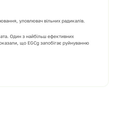
нювання
,
уловлювач
вільних
радикалів
.
ата
.
Один
з
найбільш
ефективних
оказали
,
що
EGCg
запобігає руйнуванню