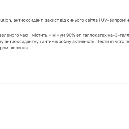
lution
,
антиоксидант
,
захист
від
синього
світла
і
UV
–
випромі
зеленого
чаю
і
містить
мінімум
90
%
епігаллокатехіна
–
3
–
галл
ну
антиоксидантну
і
антимікробну активність
.
Тести
in vitro
п
промінювання
.