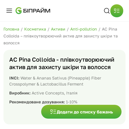
Головна
/
Косметика
/
Активи
/
Anti-pollution
/
AC Pina
Colloida – плівкоутворюючий актив для захисту шкіри та
волосся
AC Pina Colloida - плівкоутворюючий
актив для захисту шкіри та волосся
INCI:
Water & Ananas Sativus (Pineapple) Fiber
Crosspolymer & Lactobacillus Ferment
Виробник:
Active Concepts, Італія
Рекомендоване дозування:
1-10%
Додати до списку бажань