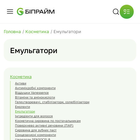
Головна
/
Косметика
/
Емульгатори
Емульгатори
Косметика
Активи
Антимікробні компоненти
Віддушки Vanessence
Вітаміни та амінокислоти
Гелеутворювачі, стабілізатори, солюбілізатори
Емоленти
Емульгатори
Інгредієнти для волосся
Косметична сировина по постачальникам
Поверхнево активні речовини (ПАР)
Сировина для зубних паст
Сонцезахисні компоненти
Целюлози SENSOCEL®