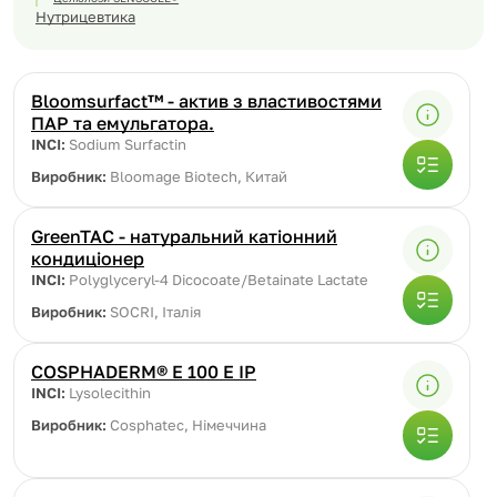
Нутрицевтика
Bloomsurfact™ - актив з властивостями
ПАР та емульгатора.
INCI:
Sodium Surfactin
Виробник:
Bloomage Biotech, Китай
GreenTAC - натуральний катіонний
кондиціонер
INCI:
Polyglyceryl-4 Dicocoate/Betainate Lactate
Виробник:
SOCRI, Італія
COSPHADERM® E 100 E IP
INCI:
Lysolecithin
Виробник:
Cosphatec, Німеччина