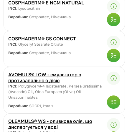
COSPHADERM® E NGM NATURAL
INCI:
Lysolecithin
Виробник:
Cosphatec, Німеччина
COSPHADERM® GS CONNECT
INCI:
Glyceryl Stearate Citrate
Виробник:
Cosphatec, Німеччина
AVOMULS® LOW - емульгатор з
протизапальною дією
INCI:
Polyglyceryl-4 Isostearate, Persea Gratissima
(Avocado) Oil, Olea Europaea (Olive) Oil
Unsaponifiables
Виробник:
SOCRI, Італія
OLEAMULS® WS - оливкова олія, що
диспергується у воді