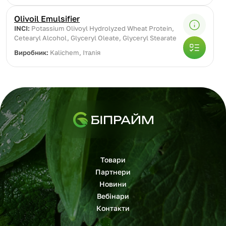
Olivoil Emulsifier
INCI:
Potassium Olivoyl Hydrolyzed Wheat Protein,
Cetearyl Alcohol, Glyceryl Oleate, Glyceryl Stearate
Виробник:
Kalichem, Італія
Товари
Партнери
Новини
Вебінари
Контакти