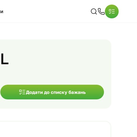
ти
L
Додати до списку бажань