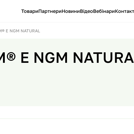
Товари
Партнери
Новини
Відео
Вебінари
Контак
® E NGM NATURAL
® E NGM NATURA