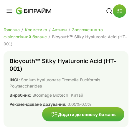
Головна
/
Косметика
/
Активи
/
Зволоження та
фізіологічний баланс
/
Bioyouth™ Silky Hyaluronic Acid (HT-
001)
Bioyouth™ Silky Hyaluronic Acid (HT-
001)
INCI:
Sodium hyaluronate Tremella Fuciformis
Polysaccharides
Виробник:
Bloomage Biotech, Китай
Рекомендоване дозування:
0.05%-0.5%
Додати до списку бажань