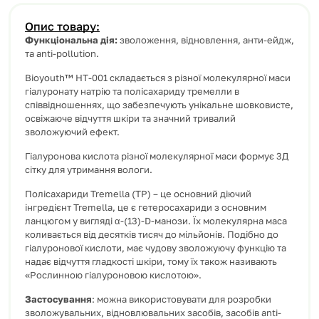
Опис товару:
Функціональна дія:
зволоження, відновлення, анти-ейдж,
та anti-pollution.
Bioyouth™ HT-001 складається з різної молекулярної маси
гіалуронату натрію та полісахариду тремелли в
співвідношеннях, що забезпечують унікальне шовковисте,
освіжаюче відчуття шкіри та значний тривалий
зволожуючий ефект.
Гіалуронова кислота різної молекулярної маси формує 3Д
сітку для утримання вологи.
Полісахариди Tremella (TP) – це основний діючий
інгредієнт Tremella, це є гетеросахариди з основним
ланцюгом у вигляді α-(13)-D-манози. Їх молекулярна маса
коливається від десятків тисяч до мільйонів. Подібно до
гіалуронової кислоти, має чудову зволожуючу функцію та
надає відчуття гладкості шкіри, тому їх також називають
«Рослинною гіалуроновою кислотою».
Застосування
: можна використовувати для розробки
зволожувальних, відновлювальних засобів, засобів anti-