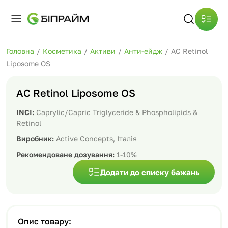
Головна
/
Косметика
/
Активи
/
Анти-ейдж
/
AC Retinol
Liposome OS
AC Retinol Liposome OS
INCI:
Caprylic/Capric Triglyceride & Phospholipids &
Retinol
Виробник:
Active Concepts, Італія
Рекомендоване дозування:
1-10%
Додати до списку бажань
Опис товару: