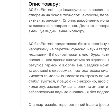
Опис товару:
AC ExoEternol – це інкапсульована рослинна
створена на основі технології екзосом, пер
активних речовин. Сприяє виробленню кола
та заспокоює подразнення. Делікатно покра
зменшує видимі зміни кольору.
AC ExoEternol представляє біотехнологічну 
народжену на перетині сучасної науки та тр
медицини. В її основі лежить лист буролистки
рослини, яка здавна шанується за відновлен
регулює гармонію в організмі. Завдяки кон
та доставці в екзосомах, протокатехова кис
кислота та молочна кислота екстракту пери
стабілізуються, працюючи синхронно, щоб 
колагену, заспокоїти запалення та зміцнити
забезпечуючи видиме оновлення без подра
Стандартизація: терапевтичний індекс (роз