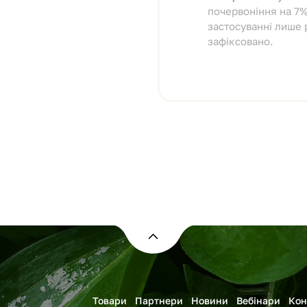
почервоніння на 7%
застосуванні лише
зафіксовано.
Товари
Партнери
Новини
Вебінари
Кон