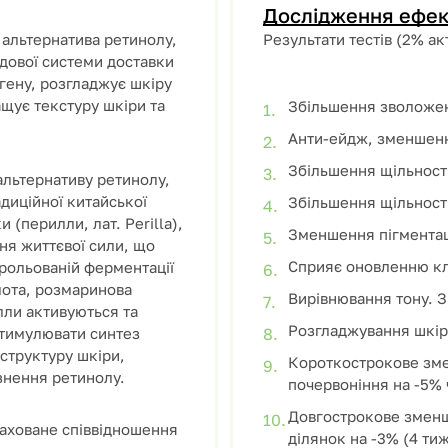
Дослідження ефек
 альтернатива ретинолу,
Результати тестів (2% ак
едової системи доставки
гену, розгладжує шкіру
щує текстуру шкіри та
Збільшення зволоже
Анти-ейдж, зменшенн
Збільшення щільност
альтернативу ретинолу,
адиційної китайської
Збільшення щільност
 (перилли, лат. Perilla),
Зменшення пігментаці
ня життєвої сили, що
Сприяє оновленню кл
трольованій ферментації
лота, розмаринова
Вирівнювання тону. 
лли активуються та
Розгладжування шкір
стимулювати синтез
 структуру шкіри,
Короткострокове зм
знення ретинолу.
почервоніння на -5% 
Довгострокове змен
раховане співвідношення
ділянок на -3% (4 тиж