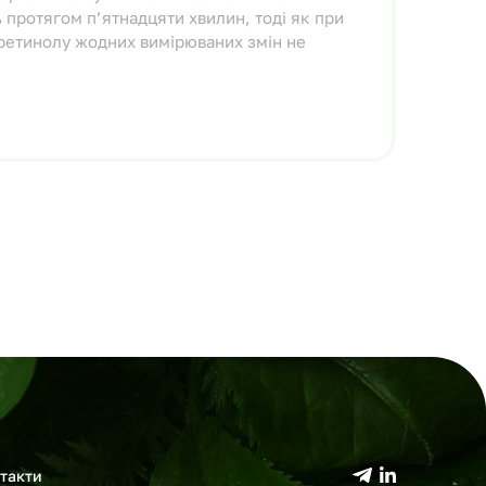
 протягом п’ятнадцяти хвилин, тоді як при
 ретинолу жодних вимірюваних змін не
такти