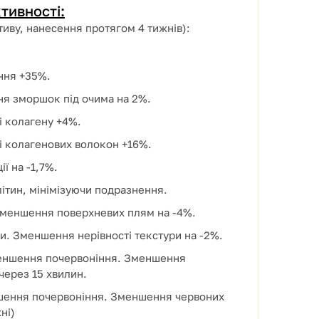
тивності:
тиву, нанесення протягом 4 тижнів):
ння +35%.
я зморшок під очима на 2%.
і колагену +4%.
і колагенових волокон +16%.
ї на -1,7%.
ітин, мінімізуючи подразнення.
Зменшення поверхневих плям на -4%.
и. Зменшення нерівності текстури на -2%.
еншення почервоніння. Зменшення
через 15 хвилин.
шення почервоніння. Зменшення червоних
ні)