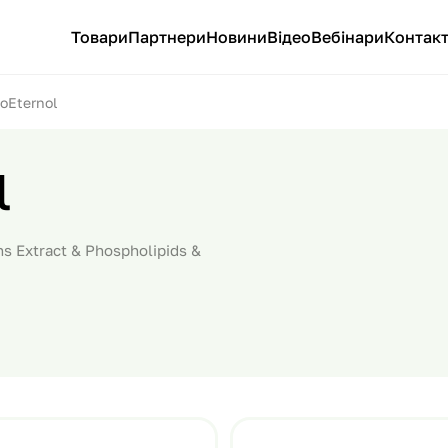
Товари
Партнери
Новини
Відео
Вебінари
Контак
oEternol
l
ns Extract & Phospholipids &