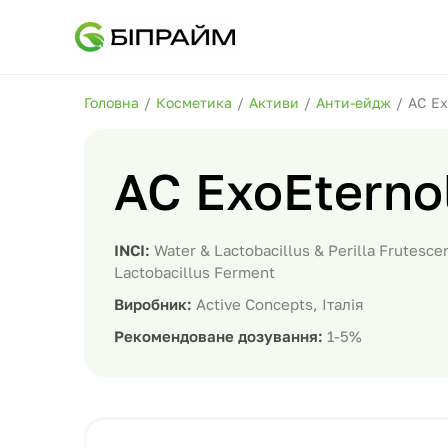
Головна
/
Косметика
/
Активи
/
Анти-ейдж
/
AC Ex
AC ExoEterno
INCI:
Water & Lactobacillus & Perilla Frutesce
Lactobacillus Ferment
Виробник:
Active Concepts, Італія
Рекомендоване дозування:
1-5%