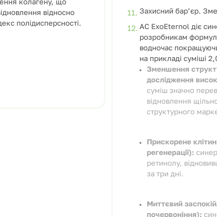
ення колагену, що
Захисний бар’єр. Зме
відновлення відносно
ндекс полідисперсності.
AC ExoEternol діє си
розробникам формул 
водночас покращуючи
на прикладі суміші 2
Зменшення структу
дослідження високо
суміш значно пере
відновлення щільно
структурного марк
Прискорене клітин
регенерації):
синер
ретинолу, відновив
за три дні.
Миттєвий заспокій
почервоніння):
син