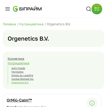
Головна
/
Нутрицевтика
/
Orgenetics B.V.
Orgenetics B.V.
Косметика
Нутрицевтика
Activ’Inside
Fermedics
Gnosis by Lesaffre
Ixoreal Biomed Inc.
Orgenetics B.V.
OrMiū-Calm™