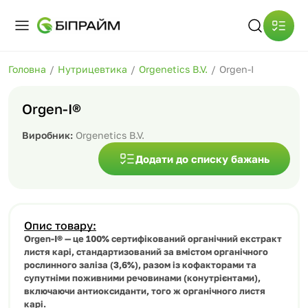
Головна
/
Нутрицевтика
/
Orgenetics B.V.
/
Orgen-I
Orgen-I®
Виробник:
Orgenetics B.V.
Додати до списку бажань
Опис товару:
Orgen-I® — це 100% сертифікований органічний екстракт
листя карі, стандартизований за вмістом органічного
рослинного заліза (3,6%), разом із кофакторами та
супутніми поживними речовинами (конутрієнтами),
включаючи антиоксиданти, того ж органічного листя
карі.