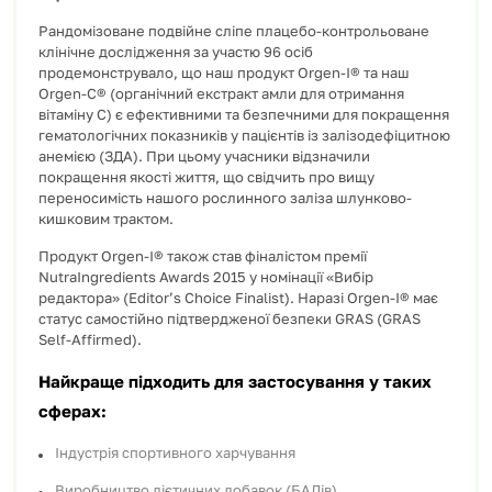
Рандомізоване подвійне сліпе плацебо-контрольоване
клінічне дослідження за участю 96 осіб
продемонструвало, що наш продукт Orgen-I® та наш
Orgen-C® (органічний екстракт амли для отримання
вітаміну C) є ефективними та безпечними для покращення
гематологічних показників у пацієнтів із залізодефіцитною
анемією (ЗДА). При цьому учасники відзначили
покращення якості життя, що свідчить про вищу
переносимість нашого рослинного заліза шлунково-
кишковим трактом.
Продукт Orgen-I® також став фіналістом премії
NutraIngredients Awards 2015 у номінації «Вибір
редактора» (Editor’s Choice Finalist). Наразі Orgen-I® має
статус самостійно підтвердженої безпеки GRAS (GRAS
Self-Affirmed).
Найкраще підходить для застосування у таких
сферах:
Індустрія спортивного харчування
Виробництво дієтичних добавок (БАДів)