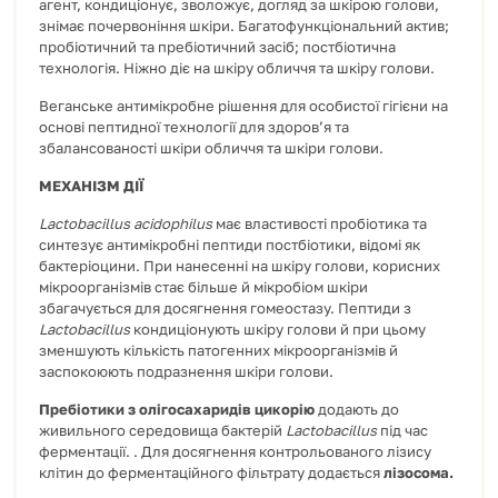
агент, кондиціонує, зволожує, догляд за шкірою голови,
знімає почервоніння шкіри. Багатофункціональний актив;
пробіотичний та пребіотичний засіб; постбіотична
технологія. Ніжно діє на шкіру обличчя та шкіру голови.
Веганське антимікробне рішення для особистої гігієни на
основі пептидної технології для здоров’я та
збалансованості шкіри обличчя та шкіри голови.
МЕХАНІЗМ ДІЇ
Lactobacillus acidophilus
має властивості пробіотика та
синтезує антимікробні пептиди постбіотики, відомі як
бактеріоцини. При нанесенні на шкіру голови, корисних
мікроорганізмів стає більше й мікробіом шкіри
збагачується для досягнення гомеостазу. Пептиди з
Lactobacillus
кондиціонують шкіру голови й при цьому
зменшують кількість патогенних мікроорганізмів й
заспокоюють подразнення шкіри голови.
Пребіотики
з олігосахаридів цикорію
додають до
живильного середовища бактерій
Lactobacillus
під час
ферментації. . Для досягнення контрольованого лізису
клітин до ферментаційного фільтрату додається
лізосома
.