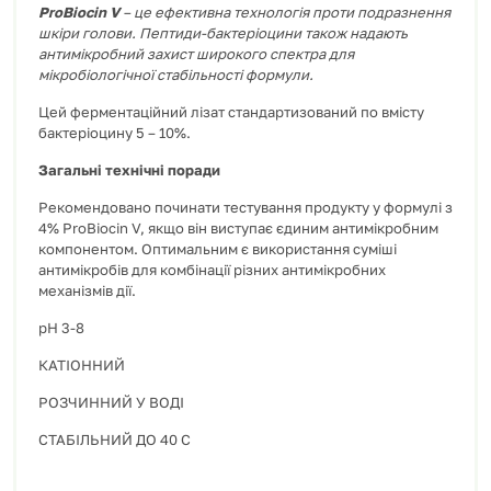
ProBiocin
V
–
це ефективна технологія проти подразнення
шкіри голови. Пептиди-
бактеріоцини
також надають
антимікробний захист широкого спектра для
мікробіологічної стабільності формули.
Цей ферментаційний лізат стандартизований по вмісту
бактеріоцину 5 – 10%.
Загальні технічні поради
Рекомендовано починати тестування продукту у формулі з
4% ProBiocin V, якщо він виступає єдиним антимікробним
компонентом. Оптимальним є використання суміші
антимікробів для комбінації різних антимікробних
механізмів дії.
рН 3-8
КАТІОННИЙ
РОЗЧИННИЙ У ВОДІ
СТАБІЛЬНИЙ ДО 40 С