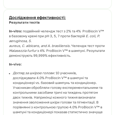
Дослідження ефективності:
Результати тестів
In-vitro:
подвійний челендж тест з 2% та 4% ProBiocin V™
в базовому кремі при рН 3, 5, 7 проти бактерій
E. coli, P.
aeruginosa, S.
aureus, C. albicans, and A. brasiliensis
. Челендж тест проти
Malasezzia furfur
з 4% ProBiocin V™ в шампуні. Результати
демонструють 99,999% ефективність.
In-vivo:
Догляд за шкірою голови:
10 учасників,
досліджували 4.0% ProBiocin V™ в шампуні та
кондиціонері vs. базовий шампунь та кондиціонер.
Учасникам обробляли голову експерементальними та
контрольними засобами тричі на тиждень протягом
двох тижнів. Наприкінці кожного тижня визначали
значення зволоження шкіри голови та пігментації. В
порівнянні з контрольною групою 4.0% ProBiocin V™ в
шампуні та кондиціонері показав статистично значуще