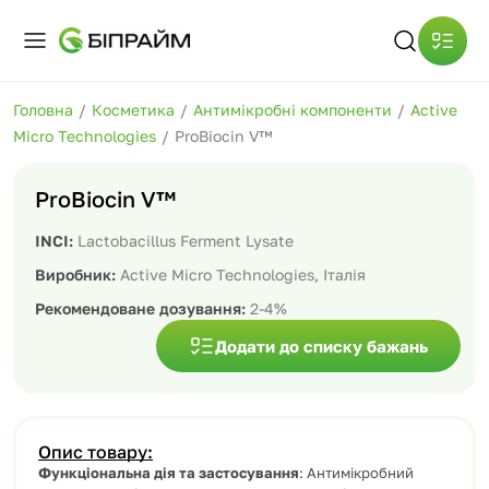
Головна
/
Косметика
/
Антимікробні компоненти
/
Active
Micro Technologies
/
ProBiocin V™
ProBiocin V™
INCI:
Lactobacillus Ferment Lysate
Виробник:
Active Micro Technologies, Італія
Рекомендоване дозування:
2-4%
Додати до списку бажань
Опис товару:
Функціональна дія та застосування
: Антимікробний