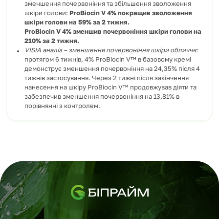
зменшення почервоніння та збільшення зволоження
шкіри голови:
ProBiocin V 4% покращив зволоження
шкіри голови на 59% за 2 тижня.
ProBiocin V 4% зменшив почервоніння шкіри голови на
210% за 2 тижня.
VISIA аналіз – зменшення почервоніння шкіри обличчя:
протягом 6 тижнів, 4% ProBiocin V™ в базовому кремі
демонструє зменшення почервоніння на 24,35% після 4
тижнів застосування. Через 2 тижні після закінчення
нанесення на шкіру ProBiocin V™ продовжував діяти та
забезпечив зменшення почервоніння на 13,81% в
порівнянні з контролем.