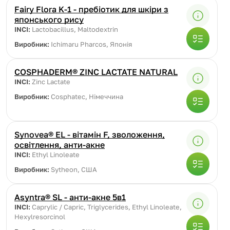
Fairy Flora K-1 - пребіотик для шкіри з
японського рису
INCI:
Lactobacillus, Maltodextrin
Виробник:
Ichimaru Pharcos, Японія
COSPHADERM® ZINC LACTATE NATURAL
INCI:
Zinc Lactate
Виробник:
Cosphatec, Німеччина
Synovea® EL - вітамін F, зволоження,
освітлення, анти-акне
INCI:
Ethyl Linoleate
Виробник:
Sytheon, США
Asyntra® SL - анти-акне 5в1
INCI:
Caprylic / Capric, Triglycerides, Ethyl Linoleate,
Hexylresorcinol