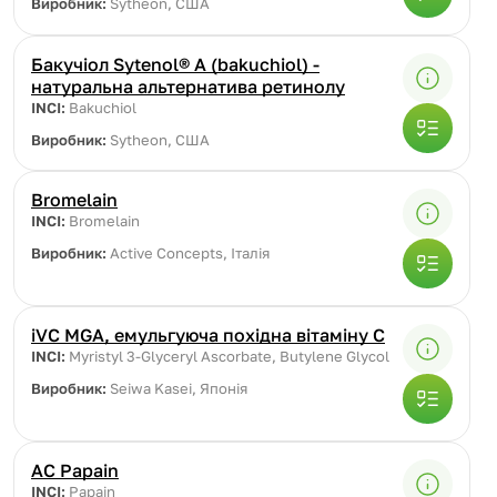
Виробник:
Sytheon, США
Бакучіол Sytenol® A (bakuchiol) -
натуральна альтернатива ретинолу
INCI:
Bakuchiol
Виробник:
Sytheon, США
Bromelain
INCI:
Bromelain
Виробник:
Active Concepts, Італія
iVC MGA, емульгуюча похідна вітаміну С
INCI:
Myristyl 3-Glyceryl Ascorbate, Butylene Glycol
Виробник:
Seiwa Kasei, Японія
АС Papain
INCI:
Papain