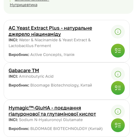
Нутрицевтика
AC Yeast Extract Plus - натуральне
джерело ніацинаміду
INCI:
Water & Niacinamide & Yeast Extract &
Lactobacillus Ferment
Виробник:
Active Conсepts, Італія
Gabacare TM
INCI:
Aminobutyric Acid
Виробник:
Bloomage Biotechnology, Китай
Hymagic™-GluHA - поєднання
гіалуронової та глутамінової кислот
INCI:
Sodium N-Hyaluronoyl Glutamate
Виробник:
BLOOMAGE BIOTECHNOLOGY (Китай)