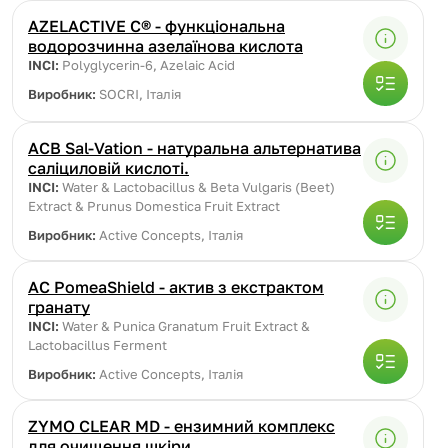
AZELACTIVE C® - функціональна
водорозчинна азелаїнова кислота
INCI:
Polyglycerin-6, Azelaic Acid
Виробник:
SOCRI, Італія
ACB Sal-Vation - натуральна альтернатива
саліциловій кислоті.
INCI:
Water & Lactobacillus & Beta Vulgaris (Beet)
Extract & Prunus Domestica Fruit Extract
Виробник:
Active Concepts, Італія
AC PomeaShield - актив з екстрактом
гранату
INCI:
Water & Punica Granatum Fruit Extract &
Lactobacillus Ferment
Виробник:
Active Concepts, Італія
ZYMO CLEAR MD - ензимний комплекс
для очищення шкіри