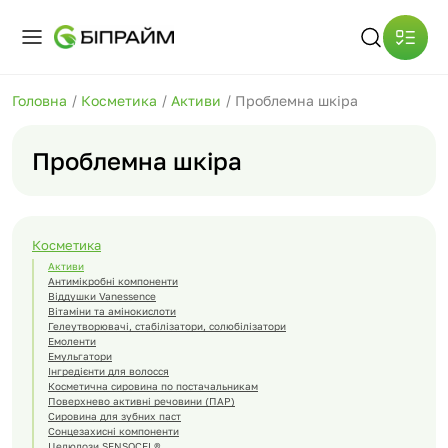
Головна
/
Косметика
/
Активи
/
Проблемна шкіра
Проблемна шкіра
Косметика
Активи
Антимікробні компоненти
Віддушки Vanessence
Вітаміни та амінокислоти
Гелеутворювачі, стабілізатори, солюбілізатори
Емоленти
Емульгатори
Інгредієнти для волосся
Косметична сировина по постачальникам
Поверхнево активні речовини (ПАР)
Сировина для зубних паст
Сонцезахисні компоненти
Целюлози SENSOCEL®