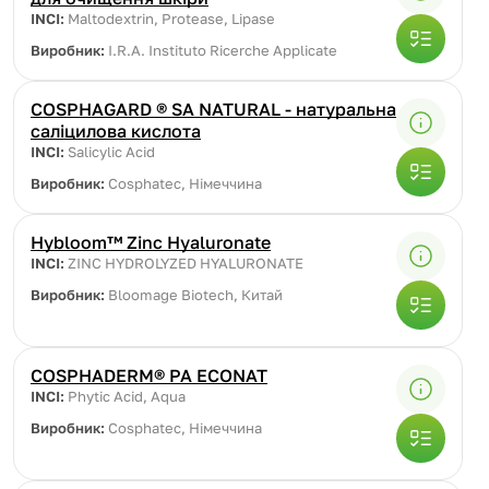
INCI:
Maltodextrin, Protease, Lipase
Виробник:
I.R.A. Instituto Ricerche Applicate
COSPHAGARD ® SA NATURAL - натуральна
саліцилова кислота
INCI:
Salicylic Acid
Виробник:
Cosphatec, Німеччина
Hybloom™ Zinc Hyaluronate
INCI:
ZINC HYDROLYZED HYALURONATE
Виробник:
Bloomage Biotech, Китай
COSPHADERM® PA ECONAT
INCI:
Phytic Acid, Aqua
Виробник:
Cosphatec, Німеччина