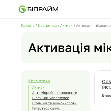
Головна
/
Косметика
/
Активи
/
Активація мікроцир
Активація мі
Косметика
Cos
INCI
Активи
Антимікробні компоненти
Вир
Віддушки Vanessence
Вітаміни та амінокислоти
Гелеутворювачі,