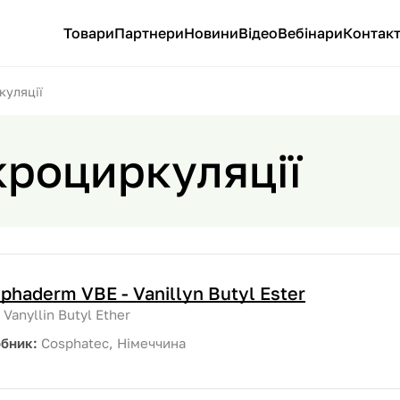
Товари
Партнери
Новини
Відео
Вебінари
Контак
куляції
кроциркуляції
phaderm VBE - Vanillyn Butyl Ester
:
Vanyllin Butyl Ether
обник:
Cosphatec, Німеччина