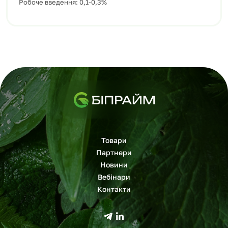
Робоче
введення
:
0,1-0,3
%
Товари
Партнери
Новини
Вебінари
Контакти