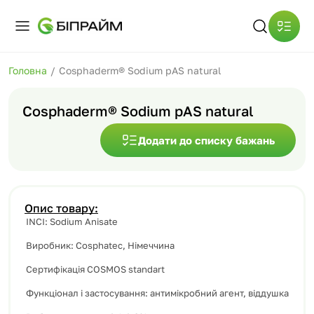
Головна
/
Cosphaderm® Sodium pAS natural
Cosphaderm® Sodium pAS natural
Додати до списку бажань
Опис товару:
INCI
:
Sodium Anisate
Виробник
:
Cosphatec
,
Німеччина
Сертифікація
COSMOS standart
Функціонал
і
застосування
:
антимікробний
агент
,
віддушка