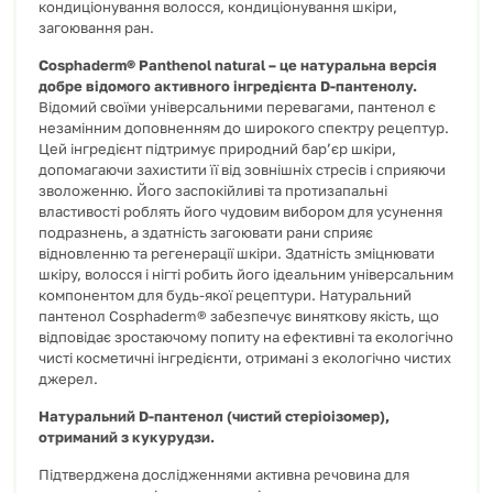
кондиціонування волосся, кондиціонування шкіри,
загоювання ран.
Cosphaderm® Panthenol natural – це натуральна версія
добре відомого активного інгредієнта D-пантенолу.
Відомий своїми універсальними перевагами, пантенол є
незамінним доповненням до широкого спектру рецептур.
Цей інгредієнт підтримує природний бар’єр шкіри,
допомагаючи захистити її від зовнішніх стресів і сприяючи
зволоженню. Його заспокійливі та протизапальні
властивості роблять його чудовим вибором для усунення
подразнень, а здатність загоювати рани сприяє
відновленню та регенерації шкіри. Здатність зміцнювати
шкіру, волосся і нігті робить його ідеальним універсальним
компонентом для будь-якої рецептури. Натуральний
пантенол Cosphaderm® забезпечує виняткову якість, що
відповідає зростаючому попиту на ефективні та екологічно
чисті косметичні інгредієнти, отримані з екологічно чистих
джерел.
Натуральний D-пантенол (чистий стеріоізомер),
отриманий з кукурудзи.
Підтверджена дослідженнями активна речовина для