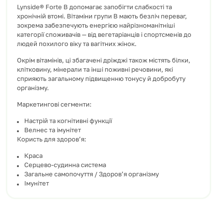
Lynside® Forte B допомагає запобігти слабкості та
хронічній втомі. Вітаміни групи B мають безліч переваг,
зокрема забезпечують енергією найрізноманітніші
категорії споживачів — від вегетаріанців і спортсменів до
людей похилого віку та вагітних жінок.
Окрім вітамінів, ці збагачені дріжджі також містять білки,
клітковину, мінерали та інші поживні речовини, які
сприяють загальному підвищенню тонусу й добробуту
організму.
Маркетингові сегменти:
Настрій та когнітивні функції
Велнес та імунітет
Користь для здоров’я:
Краса
Серцево-судинна система
Загальне самопочуття / Здоров’я організму
Імунітет