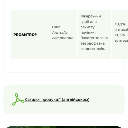
Лікарський
гриб для
≥
0
,
3%
Гриб
захисту
антрох
Antrodia
печінки.
PROANTRO®
≥
1
,
5%
camphorata
.
Запатентована
тритер
твердофазна
ферментація
.
Каталог продукції (англійською)