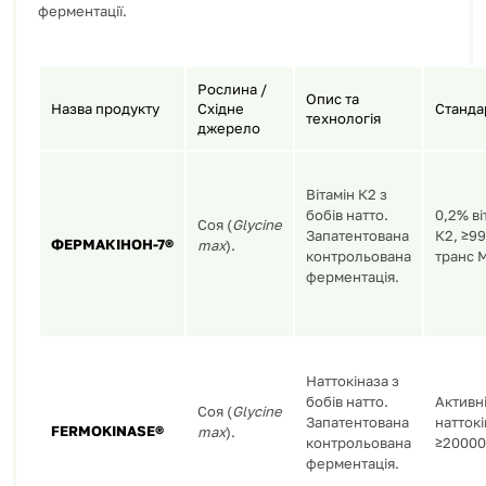
ферментації
.
Рослина /
Опис та
Назва продукту
Східне
Станда
технологія
джерело
Вітамін К2 з
бобів натто.
0,2% ві
Соя (
Glycine
Запатентована
К2,
≥
99
ФЕРМАКІНОН-7®
max
)
.
контрольована
транс 
ферментація
.
Наттокіназа з
бобів натто.
Активн
Соя (
Glycine
Запатентована
наттокі
FERMOKINASE®
max
)
.
контрольована
≥
20000
ферментація
.