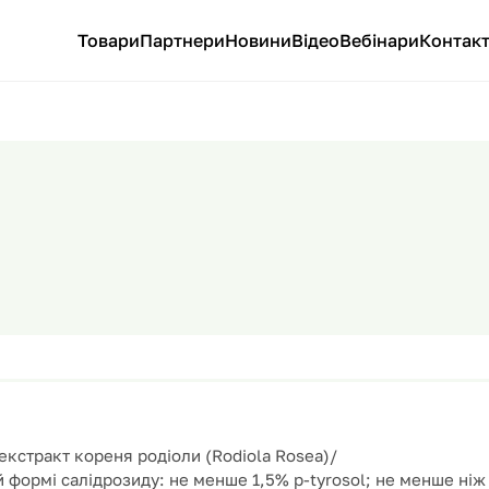
Товари
Партнери
Новини
Відео
Вебінари
Контак
кстракт кореня родіоли (Rodiola Rosea)/
 формі салідрозиду: не менше 1,5% p-tyrosol; не менше ніж 