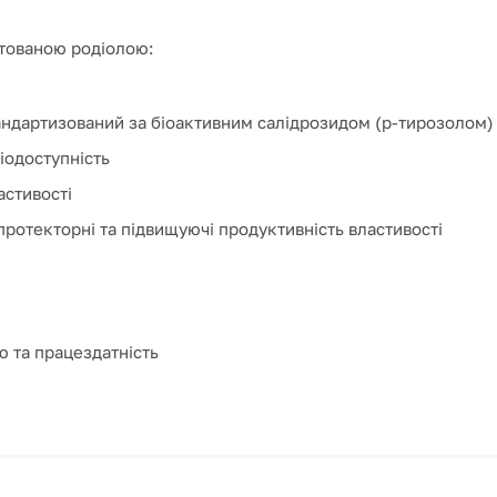
тованою родіолою:
андартизований за біоактивним салідрозидом (p-тирозолом)
іодоступність
астивості
протекторні та підвищуючі продуктивність властивості
 та працездатність