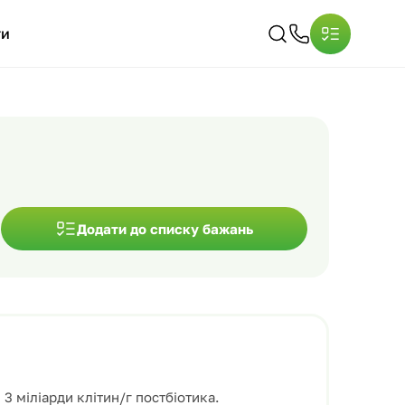
ти
Додати до списку бажань
3 міліарди клітин/г постбіотика.