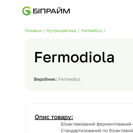
Головна
/
Нутрицевтика
/
Fermedics
/
Fermodiola
Виробник:
Fermedics
Опис товару:
Біоактивований ферментований е
Стандартизований по біоактивній