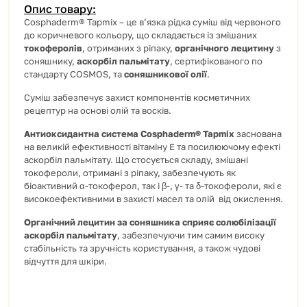
Опис товару:
Cosphaderm® Tapmix – це в’язка рідка суміш від червоного
до коричневого кольору, що складається із змішаних
токоферолів
, отриманих з ріпаку,
органічного лецитину
з
соняшнику,
аскорбіл пальмітату
, сертифікованого по
стандарту COSMOS, та
соняшникової олії
.
Суміш забезпечує захист компонентів косметичних
рецептур на основі олій та восків.
Антиоксидантна система Cosphaderm® Tapmix
заснована
на великій ефективності вітаміну Е та посилюючому ефекті
аскорбіл пальмітату.
Що стосується складу, змішані
токофероли, отримані з ріпаку, забезпечують як
біоактивний α-токоферол, так і β-, γ- та δ-токофероли, які є
високоефективними в захисті масел та олій від окислення.
Органічний лецитин за соняшника сприяє солюбілізації
аскорбіл пальмітату
, забезпечуючи тим самим високу
стабільність та зручність користування, а також чудові
відчуття для шкіри.