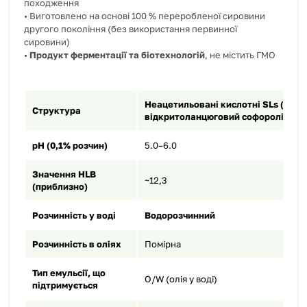
походження
• Виготовлено на основі 100 % переробленої сировини
другого покоління (без використання первинної
сировини)
•
Продукт ферментації та біотехнологій
, не містить ГМО
Неацетильовані кислотні
SLs (“
кис
Структура
відкритоланцюговий
софороліпід
pH (0,1%
розчин
)
5.0–6.0
Значення
HLB
~12,3
(
приблизно
)
Розчинність
у
воді
Водорозчинний
Розчинність
в
оліях
Помірна
Тип емульсії, що
O/W (олія у воді)
підтримується