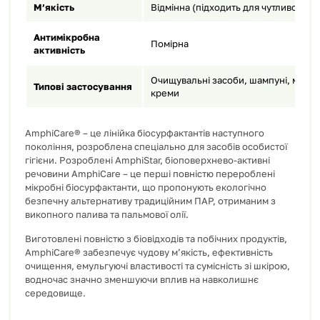
М’якість
Відмінна (підходить для чутливої шкі
Антимікробна
Помірна
активність
Очищувальні засоби, шампуні, міцеля
Типові застосування
креми
AmphiCare® – це лінійка біосурфактантів наступного
покоління, розроблена спеціально для засобів особистої
гігієни. Розроблені AmphiStar, біоповерхнево-активні
речовини AmphiCare – це перші повністю перероблені
мікробні біосурфактанти, що пропонують екологічно
безпечну альтернативу традиційним ПАР, отриманим з
викопного палива та пальмової олії.
Виготовлені повністю з біовідходів та побічних продуктів,
AmphiCare® забезпечує чудову м’якість, ефективність
очищення, емульгуючі властивості та сумісність зі шкірою,
водночас значно зменшуючи вплив на навколишнє
середовище.