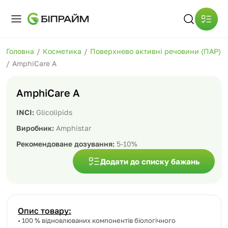
Головна
/
Косметика
/
Поверхнево активні речовини (ПАР)
/
AmphiCare A
AmphiCare A
INCI:
Glicolipids
Виробник:
Amphistar
Рекомендоване дозування:
5-10%
Додати до списку бажань
Опис товару:
• 100 % відновлюваних компонентів біологічного