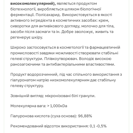
високомолекулярний
),
являється продуктом
біотехнології, виробляється шляхом біологічної
ферментації. Полісахарид. Використовується в якості
активного інгредієнта в косметичних засобах: крем,
сиворотки для антивікового догляду, молочко для тіла,
засоби після засмаги та ін. Добре зволожує, живить та
регенерує шкіру.
Широко застосовується в косметології та фармацевтичній
промисловості завдяки можливості створювати стабільні
гелеві структури. Плівкоутворювач. Володіє високою
ранозагоючими та антибактеріальними властивостями.
Продукт водорозчинний, під час спільного використання з
гіалуронатом натрію низкомолекулярним дає стабільну
гелеву структуру.
Зовнішній вигляд: мікронізовані білі гранули.
Молекулярна вага: > 1,000кDa
Гіалуронова кислота (суха основа): 96,88%
Рекомендований відсоток використання: 0,1 -0,5%