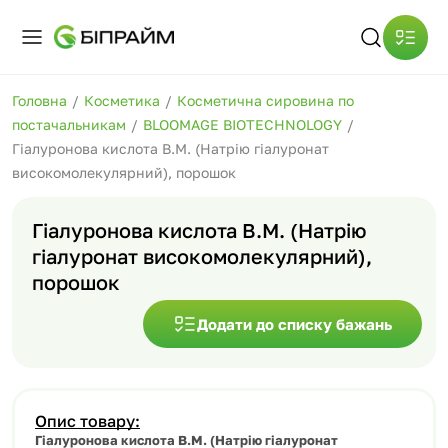
Головна
/
Косметика
/
Косметична сировина по
постачальникам
/
BLOOMAGE BIOTECHNOLOGY
/
Гіалуронова кислота В.М. (Натрію гіалуронат
високомолекулярний), порошок
Гіалуронова кислота В.М. (Натрію
гіалуронат високомолекулярний),
порошок
Додати до списку бажань
Опис товару:
Гіалуронова
кислота
В.М.
(
Натрію
гіалуронат