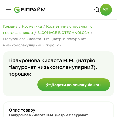
Головна
/
Косметика
/
Косметична сировина по
постачальникам
/
BLOOMAGE BIOTECHNOLOGY
/
Гіалуронова кислота Н.М. (натрію гіалуронат
низькомолекулярний), порошок
Гіалуронова кислота Н.М. (натрію
гіалуронат низькомолекулярний),
порошок
Додати до списку бажань
Опис товару:
Гіалуронова кислота Н.М. (натрію гіалуронат