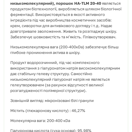
низькомолекулярний
)
,
порошок
НА-TLM 20-40
являється
продуктом біотехнології, виробляється шляхом біологічної
ферментації. Використовується в якості активного
інгредієнта під час виробництва косметичних засобів:
крем, сиворотки для антивікового догляду і т.д. Надає
довготривале зволоження. Живить та розгладжує шкіру.
Забезпечує шовковистість та м’якість. Плівкоутворювач.
Низькомолекулярна вага (200-400кDa) забезпечує більш
глибоке проникнення актива в шкіру.
Продукт водорозчинний, під час комплексного
використання з гіалуронатом натрія високомолекулярним
дає стабільну гелеву структуру. Самостійно
низькомолекулярний гіалуронат натрія не являється
гелеутворювачем (за рахунок відсутності великої
розгалудженості полімерної структури).
Зовнішній вигляд: мікронізовані білі гранули
Містить (глюкаронову кислоту) : 46,27%
Молекулярна вага: 200-400 кDa
Гіалуронова кислота (суха основа): 95,98%