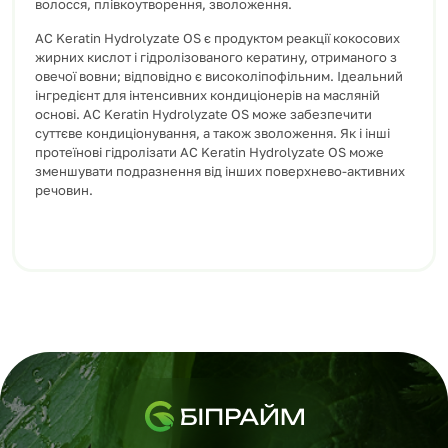
волосся, плівкоутворення, зволоження.
AC Keratin Hydrolyzate OS є продуктом реакції кокосових
жирних кислот і гідролізованого кератину, отриманого з
овечої вовни; відповідно є високоліпофільним. Ідеальний
інгредієнт для інтенсивних кондиціонерів на масляній
основі. AC Keratin Hydrolyzate OS може забезпечити
суттєве кондиціонування, а також зволоження. Як і інші
протеїнові гідролізати AC Keratin Hydrolyzate OS може
зменшувати подразнення від інших поверхнево-активних
речовин.