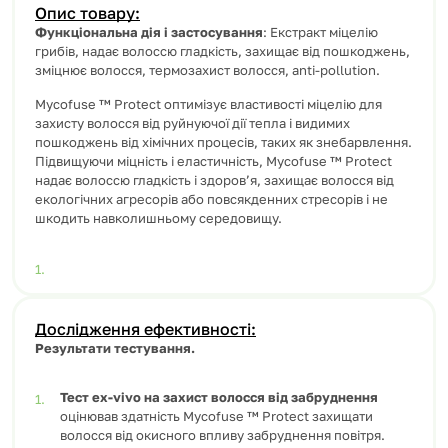
Опис товару:
Функціональна дія і застосування
: Екстракт міцелію
грибів, надає волоссю гладкість, захищає від пошкоджень,
зміцнює волосся, термозахист волосся, anti-pollution.
Mycofuse ™ Protect оптимізує властивості міцелію для
захисту волосся від руйнуючої дії тепла і видимих
пошкоджень від хімічних процесів, таких як знебарвлення.
Підвищуючи міцність і еластичність, Mycofuse ™ Protect
надає волоссю гладкість і здоров’я, захищає волосся від
екологічних агресорів або повсякденних стресорів і не
шкодить навколишньому середовищу.
Дослідження ефективності:
Результати тестування.
Тест ex-vivo на
захист волосся від забруднення
оцінював здатність Mycofuse ™ Protect захищати
волосся від окисного впливу забруднення повітря.