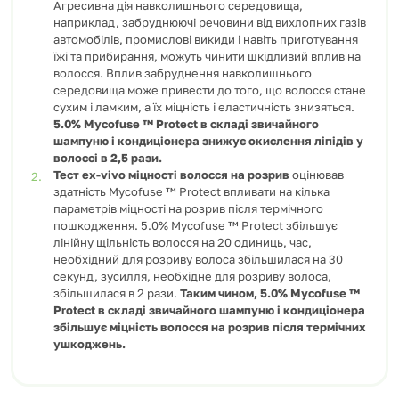
Агресивна дія навколишнього середовища,
наприклад, забруднюючі речовини від вихлопних газів
автомобілів, промислові викиди і навіть приготування
їжі та прибирання, можуть чинити шкідливий вплив на
волосся. Вплив забруднення навколишнього
середовища може привести до того, що волосся стане
сухим і ламким, а їх міцність і еластичність знизяться.
5.0% Mycofuse ™ Protect в складі звичайного
шампуню і кондиціонера знижує окислення ліпідів у
волоссі в 2,5 рази.
Тест ex-vivo міцності волосся на розрив
оцінював
здатність Mycofuse ™ Protect впливати на кілька
параметрів міцності на розрив після термічного
пошкодження. 5.0% Mycofuse ™ Protect збільшує
лінійну щільність волосся на 20 одиниць, час,
необхідний для розриву волоса збільшилася на 30
секунд, зусилля, необхідне для розриву волоса,
збільшилася в 2 рази.
Таким чином, 5.0% Mycofuse ™
Protect в складі звичайного шампуню і кондиціонера
збільшує міцність волосся на розрив після термічних
ушкоджень.