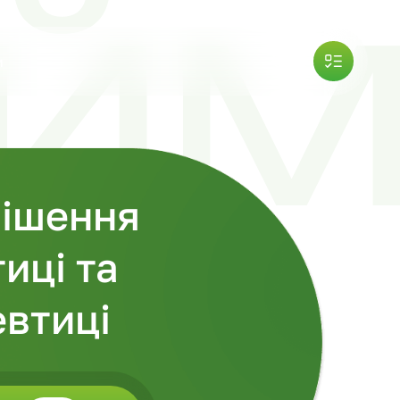
и
рішення
иці та
втиці