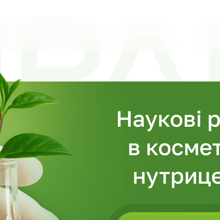
Товари
Партнери
Новини
Відео
Вебінари
Контакт
Наукові 
в космет
нутрице