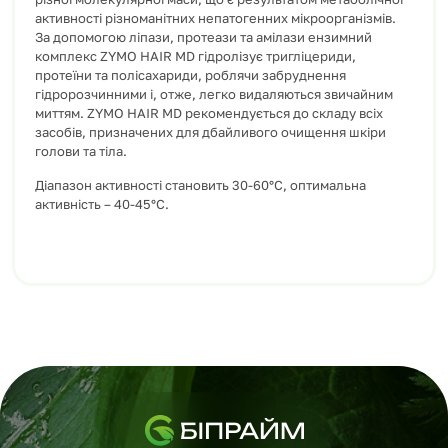
активності різноманітних непатогенних мікроорганізмів.
За допомогою ліпази, протеази та амілази ензимний
комплекс ZYMO HAIR MD гідролізує тригліцериди,
протеїни та полісахариди, роблячи забруднення
гідророзчинними і, отже, легко видаляються звичайним
миттям.
ZYMO HAIR MD рекомендується до складу всіх
засобів, призначених для дбайливого очищення шкіри
голови та тіла.
Діапазон активності становить 30-60°С, оптимальна
активність – 40-45°С.