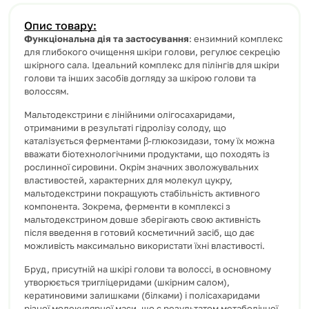
Опис товару:
Функціональна дія та застосування
: ензимний комплекс
для глибокого очищення шкіри голови, регулює секрецію
шкірного сала. Ідеальний комплекс для пілінгів для шкіри
голови та інших засобів догляду за шкірою голови та
волоссям.
Мальтодекстрини є лінійними олігосахаридами,
отриманими в результаті гідролізу солоду, що
каталізується ферментами β-глюкозидази, тому їх можна
вважати біотехнологічними продуктами, що походять із
рослинної сировини.
Окрім значних зволожувальних
властивостей, характерних для молекул цукру,
мальтодекстрини покращують стабільність активного
компонента.
Зокрема, ферменти в комплексі з
мальтодекстрином довше зберігають свою активність
після введення в готовий косметичний засіб, що дає
можливість максимально використати їхні властивості.
Бруд, присутній на шкірі голови та волоссі, в основному
утворюється тригліцеридами (шкірним салом),
кератиновими залишками (білками) і полісахаридами
різної молекулярної маси, що є результатом метаболічної