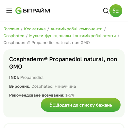
Головна
/
Косметика
/
Антимікробні компоненти
/
Cosphatec
/
Мульти-функціональні антимікробні агенти
/
Cosphaderm® Propanediol natural, non GMO
Cosphaderm® Propanediol natural, non
GMO
INCI:
Propanediol
Виробник:
Cosphatec, Німеччина
Рекомендоване дозування:
1-5%
Додати до списку бажань