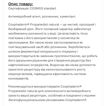
Опис товару:
Сертифікація
:
COSMOS standart
А
нтимікробний
агент
,
розчинник
,
хумектант.
Cosphaderm® Propanediol natural — це чистий, прозорий і
безбарвний діол. Його полярний характер забезпечує
необмежену розчинність у воді. Ця властивість тісно
пов’язана з його використанням у косметиці як
зволожувача. Він також може застосовуватися як
пом’якшувальний засіб або розчинник. Виробляється
шляхом ферментації натурального гліцерину і
використовується як замінник пропіленгліколю, що робить
його ідеальним рішенням для створення рецептур без
нафтохімічних інгредієнтів. Водночас він може допомогти
захистити рецептуру від неконтрольованого росту
мікроорганізмів, підвищуючи ефективність системи
консервантів.
Рекомендується використовувати Cosphaderm®
Propanediol natural для
комплексного
антимікробного
захисту вашої рецептури,
особливо в поєднанні з іншими
багатофункціональними речовинами Cosphaderm®.