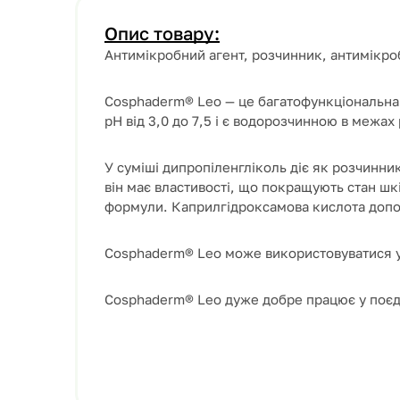
Опис товару:
Антимікробний агент,
розчинник
,
антимікро
Cosphaderm® Leo — це багатофункціональна с
pH від 3,0 до 7,5 і є водорозчинною в межа
У суміші дипропіленгліколь діє як розчинник
він має властивості, що покращують стан шк
формули. Каприлгідроксамова кислота допо
Cosphaderm® Leo може використовуватися у 
Cosphaderm® Leo дуже добре працює у поєд