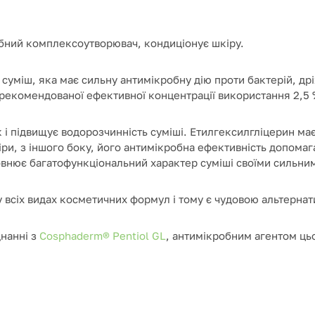
бний
комплексоутворювач
,
кондиціонує
шкіру.
уміш, яка має сильну антимікробну дію проти бактерій, дріж
х рекомендованої ефективної концентрації використання 2,5 
 і підвищує водорозчинність суміші. Етилгексилгліцерин має д
іри, з іншого боку, його антимікробна ефективність допомаг
внює багатофункціональний характер суміші своїми сильни
всіх видах косметичних формул і тому є чудовою альтерна
нанні з
Cosphaderm® Pentiol GL
, антимікробним агентом ць