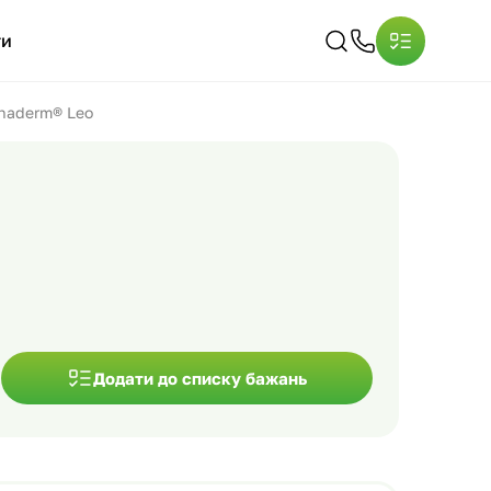
ти
haderm® Leo
Додати до списку бажань