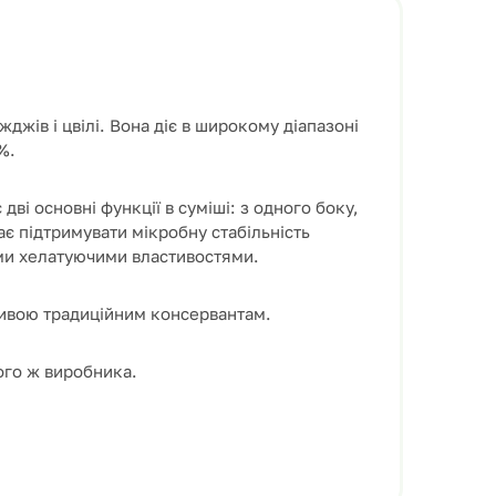
джів і цвілі. Вона діє в широкому діапазоні
%.
ві основні функції в суміші: з одного боку,
ає підтримувати мікробну стабільність
ми хелатуючими властивостями.
тивою традиційним консервантам.
ого ж виробника.