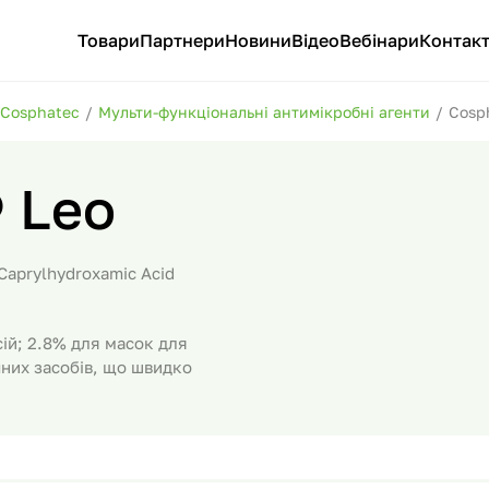
Товари
Партнери
Новини
Відео
Вебінари
Контак
Cosphatec
/
Мульти-функціональні антимікробні агенти
/
Cosp
 Leo
 Caprylhydroxamic Acid
ій; 2.8% для масок для
чних засобів, що швидко