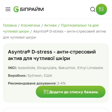
Головна
/
Косметика
/
Активи
/
Протизапальні та для
чутливої шкіри
/
Asyntra® D-stress – анти-стресовий актив
для чутливої шкіри
Asyntra® D-stress - анти-стресовий
актив для чутливої шкіри
INCI:
Isosorbide, Dicaprylate, Bakuchiol, Ethyl Linoleate
Виробник:
Sytheon, США
Рекомендоване дозування:
2-4%
Додати до списку бажань