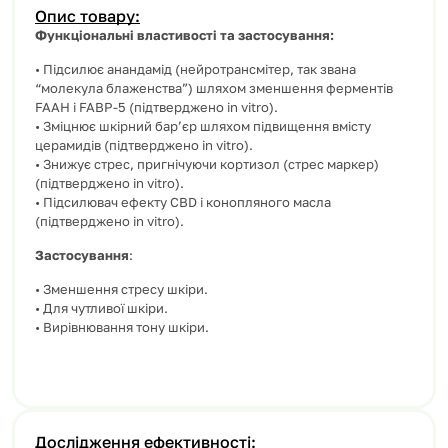
Опис товару:
Функціональні властивості та застосування:
• Підсилює анандамід (нейротрансмітер, так звана
“молекула блаженства”) шляхом зменшення ферментів
FAAH і FABP-5 (підтверджено in vitro).
• Зміцнює шкірний бар’єр шляхом підвищення вмісту
церамидів (підтверджено in vitro).
• Знижує стрес, пригнічуючи кортизол (стрес маркер)
(підтверджено in vitro).
• Підсилювач ефекту CBD і конопляного масла
(підтверджено in vitro).
Застосування
:
• Зменшення стресу шкіри.
• Для чутливої шкіри.
• Вирівнювання тону шкіри.
Дослідження ефективності: