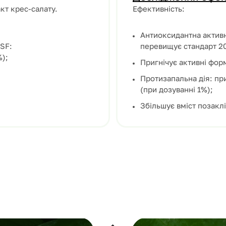
акт крес-салату.
Ефективність:
Антиоксидантна активн
 SF:
перевищує стандарт 2
%);
Пригнічує активні фор
Протизапальна дія: пр
(при дозуванні 1%);
Збільшує вміст позакл