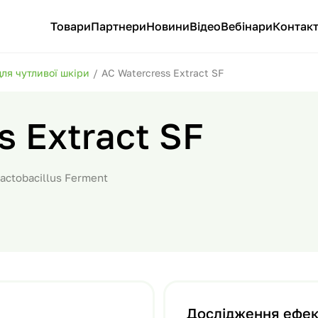
Товари
Партнери
Новини
Відео
Вебінари
Контак
для чутливої шкіри
/
AC Watercress Extract SF
s Extract SF
Lactobacillus Ferment
Дослідження ефек