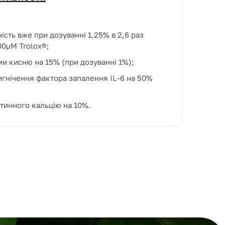
ість вже при дозуванні 1,25% в 2,6 раз
00μM Trolox®;
ми кисню на 15% (при дозуванні 1%);
игнічення фактора запалення IL-6 на 50%
ітинного кальцію на 10%.