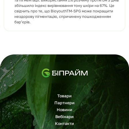
та пігментації. Використання 1% розчину протягом 3 днів
збільшило індекс вирівнювання тону шкіри на 67%. Це
свідчить про те, що BioyouthTM-SPG може покращити
нездорову пігментацію, спричинену пошкодженням
бар’єрів.
Товари
Партнери
Новини
Вебінари
Контакти