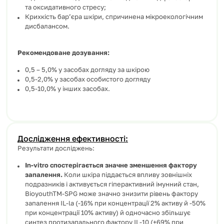
та оксидативного стресу;
Крихкість бар’єра шкіри, спричинена мікроекологічним
дисбалансом.
Рекомендоване дозування:
0,5 – 5,0% у засобах догляду за шкірою
0,5-2,0% у засобах особистого догляду
0,5-10,0% у інших засобах.
Дослідження ефективності:
Результати досліджень:
In-vitro спостерігається значне зменшення фактору
запалення.
Коли шкіра піддається впливу зовнішніх
подразників і активується гіперактивний імунний стан,
BioyouthTM-SPG може значно знизити рівень фактору
запалення IL-la (-16% при концентрації 2% активу й -50%
при концентрації 10% активу) й одночасно збільшує
синтез протизапального фактору IL-10 (+69% при