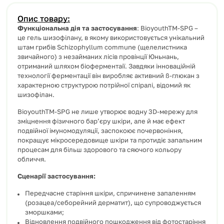
Опис товару:
Функціональна дія та застосування
: BioyouthTM-SPG –
це гель шизофілану, в якому використовується унікальний
штам грибів Schizophyllum commune (щелелистника
звичайного) з незайманих лісів провінції Юньнань,
отриманий шляхом біоферментаії. Завдяки інноваційній
технології ферментації він виробляє активний ß-глюкан з
характерною структурою потрійної спіралі, відомий як
шизофілан.
BioyouthTM-SPG не лише утворює водну 3D-мережу для
зміцнення фізичного бар’єру шкіри, але й має ефект
подвійної імуномодуляції, заспокоює почервоніння,
покращує мікросередовище шкіри та протидіє запальним
процесам для більш здорового та сяючого кольору
обличчя.
Сценарії застосування:
Передчасне старіння шкіри, спричинене запаленням
(розацеа/себорейний дерматит), що супроводжується
зморшками;
Відновлення подвійного пошкодження від фотостаріння