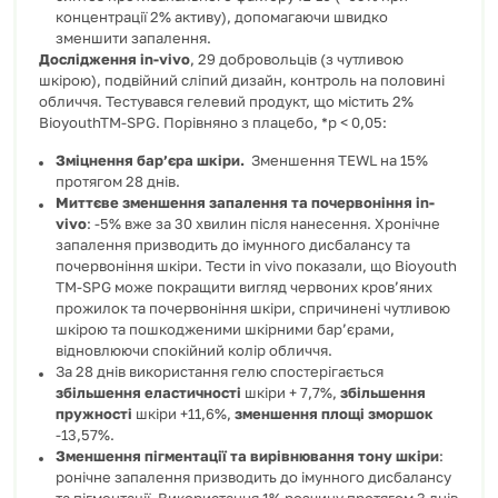
концентрації 2% активу), допомагаючи швидко
зменшити запалення.
Дослідження in-vivo
, 29 добровольців (з чутливою
шкірою), подвійний сліпий дизайн, контроль на половині
обличчя. Тестувався гелевий продукт, що містить 2%
BioyouthTM-SPG. Порівняно з плацебо, *p < 0,05:
Зміцнення бар’єра шкіри.
Зменшення TEWL на 15%
протягом 28 днів.
Миттєве зменшення запалення та почервоніння in-
vivo
: -5% вже за 30 хвилин після нанесення. Хронічне
запалення призводить до імунного дисбалансу та
почервоніння шкіри. Тести in vivo показали, що Bioyouth
TM-SPG може покращити вигляд червоних кров’яних
прожилок та почервоніння шкіри, спричинені чутливою
шкірою та пошкодженими шкірними бар’єрами,
відновлюючи спокійний колір обличчя.
За 28 днів використання гелю спостерігається
збільшення еластичності
шкіри + 7,7%,
збільшення
пружності
шкіри +11,6%,
зменшення площі зморшок
-13,57%.
Зменшення пігментації та вирівнювання тону шкіри
:
ронічне запалення призводить до імунного дисбалансу