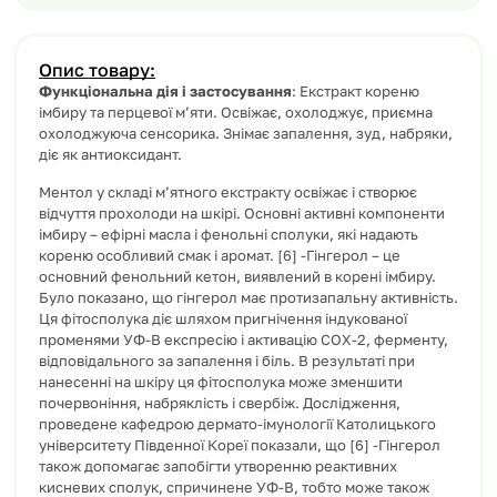
Опис товару:
Функціональна дія і застосування
: Екстракт кореню
імбиру та перцевої м’яти. Освіжає, охолоджує, приємна
охолоджуюча сенсорика. Знімає запалення, зуд, набряки,
діє як антиоксидант.
Ментол у складі м’ятного екстракту освіжає і створює
відчуття прохолоди на шкірі. Основні активні компоненти
імбиру – ефірні масла і фенольні сполуки, які надають
кореню особливий смак і аромат. [6] -Гінгерол – це
основний фенольний кетон, виявлений в корені імбиру.
Було показано, що гінгерол має протизапальну активність.
Ця фітосполука діє шляхом пригнічення індукованої
променями УФ-В експресію і активацію COX-2, ферменту,
відповідального за запалення і біль. В результаті при
нанесенні на шкіру ця фітосполука може зменшити
почервоніння, набряклість і свербіж. Дослідження,
проведене кафедрою дермато-імунології Католицького
університету Південної Кореї показали, що [6] -Гінгерол
також допомагає запобігти утворенню реактивних
кисневих сполук, спричинене УФ-В, тобто може також