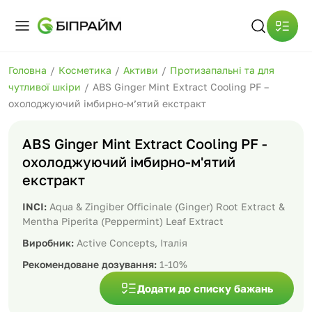
Головна
/
Косметика
/
Активи
/
Протизапальні та для
чутливої шкіри
/
ABS Ginger Mint Extract Cooling PF –
охолоджуючий імбирно-м’ятий екстракт
ABS Ginger Mint Extract Cooling PF -
охолоджуючий імбирно-м'ятий
екстракт
INCI:
Aqua & Zingiber Officinale (Ginger) Root Extract &
Mentha Piperita (Peppermint) Leaf Extract
Виробник:
Active Concepts, Італія
Рекомендоване дозування:
1-10%
Додати до списку бажань