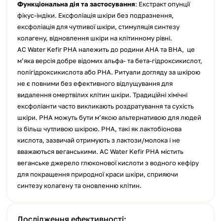
Функціональна дія та застосування
: Екстракт опунції
фікус-індіки. Ексфоліація шкіри без подразнення,
ексфоліація для чутливої шкіри, стимуляція синтезу
колагену, відновлення шкіри на клітинному рівні.
AC Water Kefir PHA належить до родини AHA та BHA, це
м’яка версія добре відомих альфа- та бета-гідроксикислот,
полігідроксикислота або PHA. Ритуали догляду за шкірою
не є повними без ефективного відлущування для
видалення омертвілих клітин шкіри. Традиційні хімічні
ексфоліанти часто викликають роздратування та сухість
шкіри. PHA можуть бути м’якою альтернативою для людей
із більш чутливою шкірою. PHA, такі як лактобіонова
кислота, зазвичай отримують з лактози/молока і не
вважаються веганськими. AC Water Kefir PHA містить
веганське джерело глюконової кислоти з водного кефіру
для покращення природної краси шкіри, сприяючи
синтезу колагену та оновленню клітин.
Дослідження ефективності: