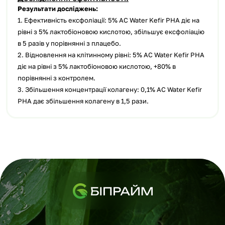
Результати досліджень:
1. Ефективність ексфоліації: 5% AC Water Kefir PHA діє на
рівні з 5% лактобіоновою кислотою, збільшує ексфоліацію
в 5 разів у порівнянні з плацебо.
2. Відновлення на клітинному рівні: 5% AC Water Kefir PHA
діє на рівні з 5% лактобіоновою кислотою, +80% в
порівнянні з контролем.
3. Збільшення концентрації колагену: 0,1% AC Water Kefir
PHA дає збільшення колагену в 1,5 рази.