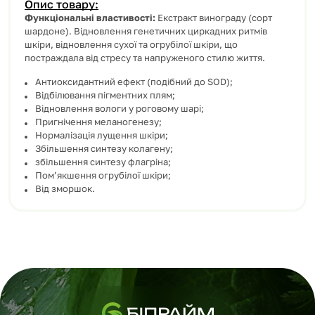
Опис товару:
Функціональні властивості:
Екстракт винограду (сорт
шардоне). Відновлення генетичних циркадних ритмів
шкіри, відновлення сухої та огрубілої шкіри, що
постраждала від стресу та напруженого стилю життя.
Антиоксидантний ефект (подібний до SOD);
Відбілювання пігментних плям;
Відновлення вологи у роговому шарі;
Пригнічення меланогенезу;
Нормалізація лущення шкіри;
Збільшення синтезу колагену;
збільшення синтезу флагріна;
Пом’якшення огрубілої шкіри;
Від зморшок.