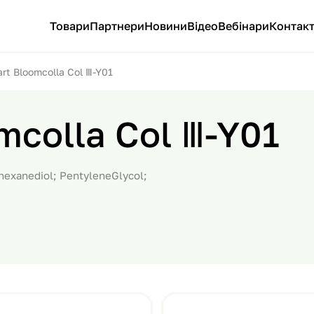
Товари
Партнери
Новини
Відео
Вебінари
Контак
rt Bloomcolla Col Ⅲ-Y01
mcolla Col Ⅲ-Y01
-hexanediol; PentyleneGlycol;