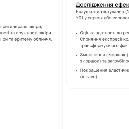
Дослідження ефек
Результати тестування (
Y01 у спреях або сироват
є регенерації шкіри,
ті та пружності шкіри.
Оцінка здатності до рег
іри та еритему обличчя.
Сприяння експресії кол
трансформуючого факто
Зменшення зморшок (-
зморшок) та загрубілост
Покращення еластичнос
(in-vivo).