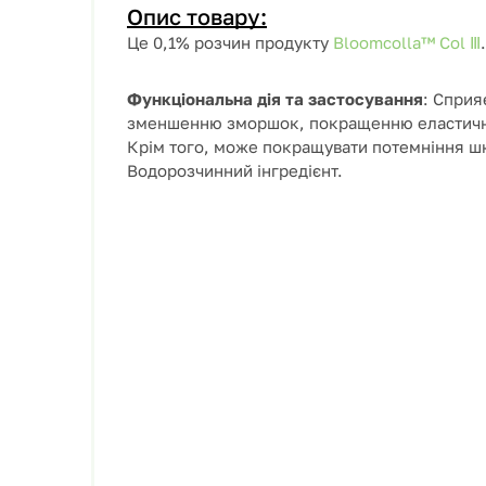
Опис товару:
Це 0,1% розчин продукту
Bloomcolla™ Col Ⅲ
.
Функціональна дія та застосування
: Сприя
зменшенню зморшок, покращенню еластичнос
Крім того, може покращувати потемніння шк
Водорозчинний інгредієнт.