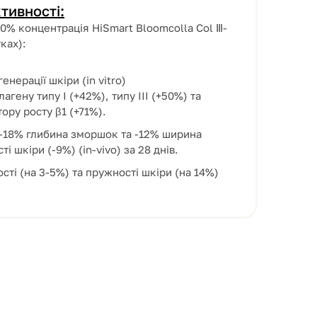
тивності:
10% концентрація HiSmart Bloomcolla Col Ⅲ-
ках):
енерації шкіри (in vitro)
агену типу I (+42%), типу III (+50%) та
ру росту β1 (+71%).
18% глибина зморшок та -12% ширина
і шкіри (-9%) (in-vivo) за 28 днів.
ті (на 3-5%) та пружності шкіри (на 14%)