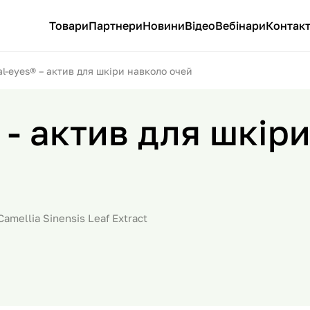
Товари
Партнери
Новини
Відео
Вебінари
Контак
al-eyes® – актив для шкіри навколо очей
® - актив для шкір
amellia Sinensis Leaf Extract