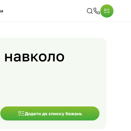
ти
и навколо
Додати до списку бажань