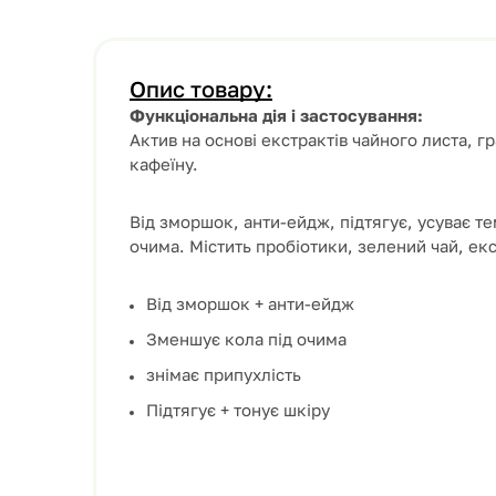
Опис товару:
Функціональна дія і застосування:
Актив на основі екстрактів чайного листа, г
кафеїну.
Від зморшок, анти-ейдж, підтягує, усуває тем
очима. Містить пробіотики, зелений чай, екс
Від зморшок + анти-ейдж
Зменшує кола під очима
знімає припухлість
Підтягує + тонує шкіру