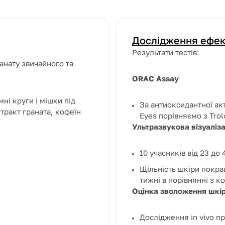
Дослідження ефек
Результати тестів:
ранату звичайного та
ORAC Assay
ні круги і мішки під
За антиоксидантної ак
тракт граната, кофеїн
Eyes порівняємо з Trol
Ультразвукова візуаліза
10 учасників від 23 до
Щільність шкіри покращ
тижні в порівнянні з к
Оцінка зволоження шкі
Дослідження in vivo п