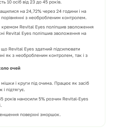
ь 10 осіб від 23 до 45 років.
ащилися на 24,72% через 24 години і на
в порівнянні з необробленим контролем.
м кремом Revital Eyes поліпшив зволоження
жні Revital Eyes поліпшив зволоження на
 що Revital Eyes здатний підсилювати
ні як з необробленим контролем, так і з
коло очей
 мішки і круги під очима. Працює як засіб
 і підтягує.
 45 років наносили 5% розчин Revital-Eyes
.
меншення поверхні зморшок.