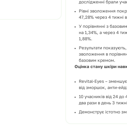
дослідженні брали участ
Рівні зволоження покр
47,28% через 4 тижні 
У порівнянні з базови
на 1,34%, а через 4 ти
1,88%.
Результати показують,
зволоження в порівнян
базовим кремом.
Оцінка стану шкіри нав
Revital-Eyes – зменшує
від зморшок, анти-ейдж
10 учасників від 24 до
два рази в день 3 тижні
Демонструє істотно з