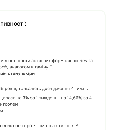
тивності:
тивності проти активних форм кисню Revital
ox®, аналогом вітаміну Е.
ція стану шкіри
 45 років, тривалість дослідження 4 тижні.
илася на 3% за 1 тиждень і на 14,66% за 4
онтролем.
ри
роводилося протягом трьох тижнів. У