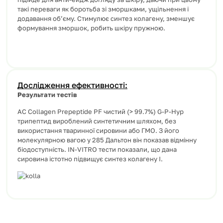
такі переваги як боротьба зі зморшками, ущільнення і
додавання об’єму. Стимулює синтез колагену, зменшує
формування зморшок, робить шкіру пружною.
Дослідження ефективності:
Результати тестів
AC Collagen Prepeptide PF чистий (> 99.7%) G-P-Hyp
трипептид вироблений синтетичним шляхом, без
використання тваринної сировини або ГМО. З його
молекулярною вагою у 285 Дальтон він показав відмінну
біодоступність. IN-VITRO тести показали, що дана
сировина істотно підвищує синтез колагену I.