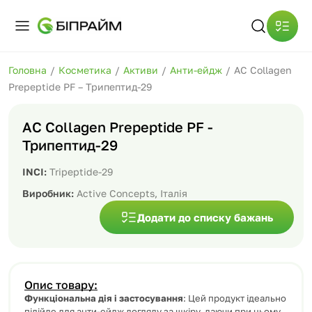
Головна
/
Косметика
/
Активи
/
Анти-ейдж
/
AC Collagen
Prepeptide PF – Трипептид-29
AC Collagen Prepeptide PF -
Трипептид-29
INCI:
Tripeptide-29
Виробник:
Active Concepts, Італія
Додати до списку бажань
Опис товару:
Функціональна дія і застосування
: Цей продукт ідеально
підійде для анти-ейдж догляду за шкіру, даючи при цьому